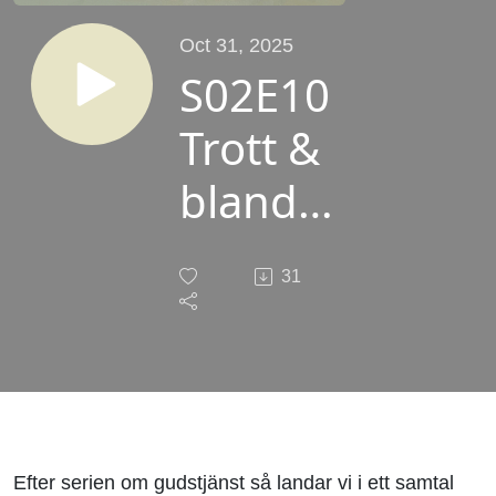
Oct 31, 2025
S02E10
Trott &
blandat
- Vi
31
landar
Efter serien om gudstjänst så landar vi i ett samtal